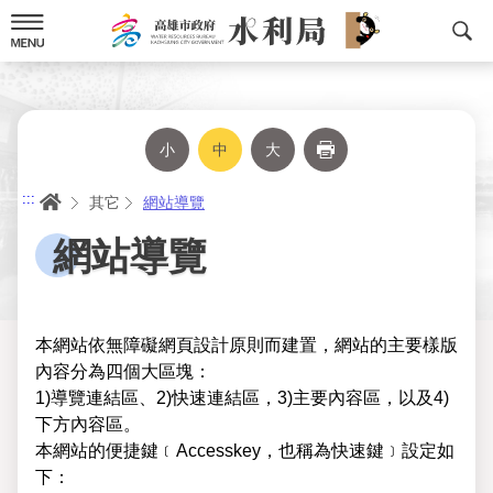
跳
到
主
要
內
容
小
中
大
列印
首頁
:::
其它
網站導覽
網站導覽
本網站依無障礙網頁設計原則而建置，網站的主要樣版
內容分為四個大區塊：
1)導覽連結區、2)快速連結區，3)主要內容區，以及4)
下方內容區。
本網站的便捷鍵﹝Accesskey，也稱為快速鍵﹞設定如
下：