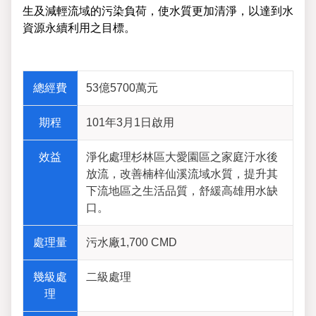
生及減輕流域的污染負荷，使水質更加清淨，以達到水
資源永續利用之目標。
總經費
53億5700萬元
期程
101年3月1日啟用
效益
淨化處理杉林區大愛園區之家庭汙水後
放流，改善楠梓仙溪流域水質，提升其
下流地區之生活品質，舒緩高雄用水缺
口。
處理量
污水廠1,700 CMD
幾級處
二級處理
理