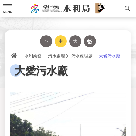
跳
到
主
要
內
容
小
中
大
列印
首頁
:::
水利業務
污水處理
污水處理廠
大愛污水廠
大愛污水廠