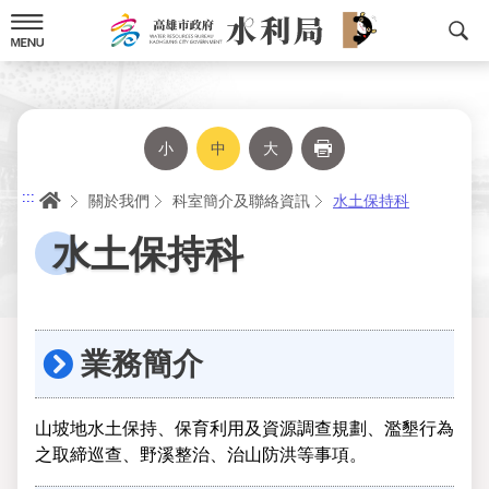
跳
到
主
要
內
容
小
中
大
列印
首頁
:::
關於我們
科室簡介及聯絡資訊
水土保持科
水土保持科
業務簡介
山坡地水土保持、保育利用及資源調查規劃、濫墾行為
之取締巡查、野溪整治、治山防洪等事項。