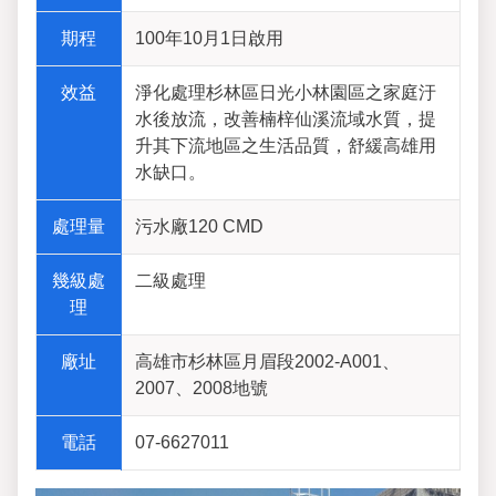
期程
100年10月1日啟用
效益
淨化處理杉林區日光小林園區之家庭汙
水後放流，改善楠梓仙溪流域水質，提
升其下流地區之生活品質，舒緩高雄用
水缺口。
處理量
污水廠120 CMD
幾級處
二級處理
理
廠址
高雄市杉林區月眉段2002-A001、
2007、2008地號
電話
07-6627011