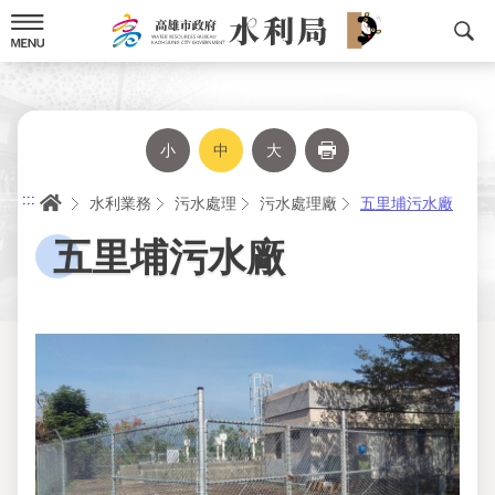
跳
到
主
要
內
容
小
中
大
列印
首頁
:::
水利業務
污水處理
污水處理廠
五里埔污水廠
五里埔污水廠