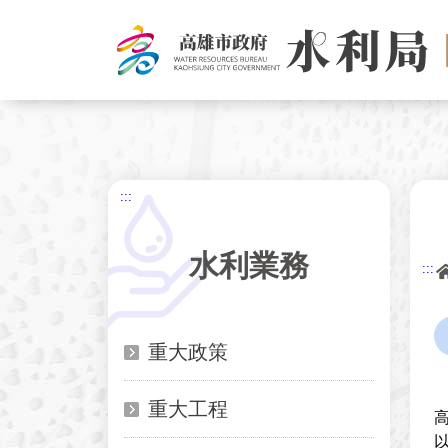
跳
到
主
要
內
容
:::
水利業務
:::
重大政策
重大工程