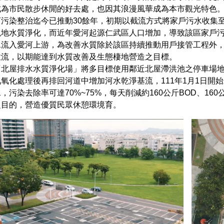
成為市民散步休閒的好去處，也因其浪漫風華成為本市觀光特色
河污染整治迄今已推動30餘年，初期以截流方式將家戶污水收集
現地水質淨化，而近年愛河起源仁武區人口增加，導致該區家戶
水流入愛河上游，為改善水質除於該區持續推動用戶接管工程外，
放流，以期能達到水質改善及生態棲地營造之目標。
「北屋排水水質淨化場」將多目標使用鄰近北屋滯洪池之停車場
氣氧化處理後再排回河道中增加河水乾淨基流，111年1月1日開始
，污染去除率可達70%~75%，每天削減約160公斤BOD、16
之目的，營造優質民眾休憩環境育。