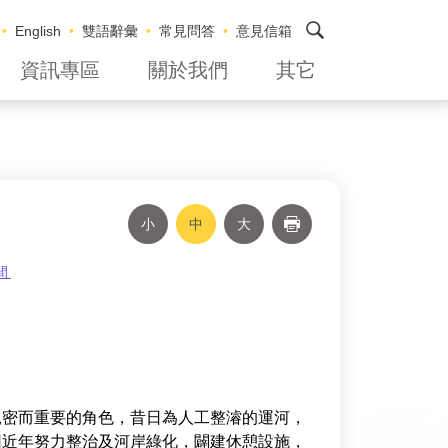
搜尋
English
雙語辭彙
常見問答
意見信箱
資訊專區
關於我們
其它
小
中
大
列印
間
親密而重要的角色，昔日為人工整濬的運河，
因近年努力整治及河岸綠化，闢建休憩設施，