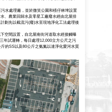
。
至污水處理廠，並於微笑公園和檨仔林埤設置
污水、農業回歸水及零星工廠廢水經由北屋排
計劃先以截流污(廢)水至現地淨化工法處理後
地下空間設置，自北屋南街河道取水經接觸曝
三年試運轉，每日處理12,000立方公尺之污
0公斤的SS以及80公斤之氨氮以達淨化愛河水質