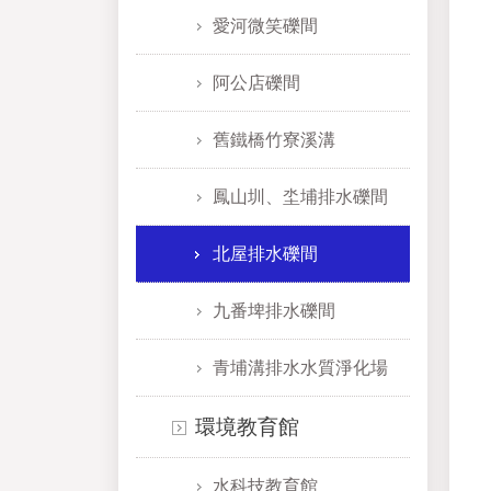
愛河微笑礫間
阿公店礫間
舊鐵橋竹寮溪溝
鳳山圳、坔埔排水礫間
北屋排水礫間
九番埤排水礫間
青埔溝排水水質淨化場
環境教育館
水科技教育館