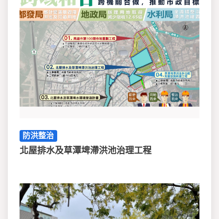
防洪整治
北屋排水及草潭埤滯洪池治理工程