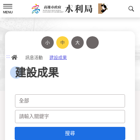
跳
到
主
要
內
容
小
中
大
列印
首頁
:::
訊息活動
建設成果
建設成果