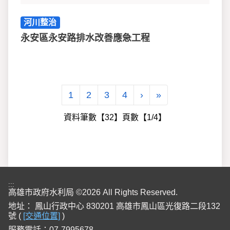
河川整治
永安區永安路排水改善應急工程
下一頁
最後一頁
1
2
3
4
›
»
資料筆數【32】頁數【1/4】
:::
高雄市政府水利局 ©2026 All Rights Reserved.
地址：
鳳山行政中心 830201 高雄市鳳山區光復路二段132
號 (
[交通位置]
)
服務電話：07-7995678