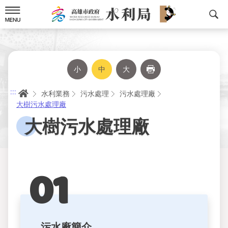
跳
到
主
要
內
容
小
中
大
列印
首頁
:::
水利業務
污水處理
污水處理廠
大樹污水處理廠
大樹污水處理廠
污水廠簡介