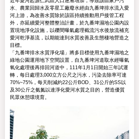
近年愛河起源仁武區人口逐漸增加，導致該區家戶污
水、農業回歸水及零星工廠廢水經由九番埤排水流入愛
河上游，為改善水質除於該區持續推動用戶接管工程
外，亦延續愛河整體整治計畫，於九番埤濕地公園內設
置現地淨化設施，以礫間曝氣處理截流污水後放流補充
愛河乾淨基流，以期能達到水質改善及生態棲地營造之
目標。
「九番埤排水水質淨化場」將多目標使用九番埤濕地之
綠地公園運用地下空間設置，自九番埤河道取水經曝氣
氧化處理後再排回河道中，111年1月1日開始三年試運
轉，每日處理3,000立方公尺之污水，污染去除率可達
70%~75%，每天削減約22公斤BOD、31公斤的SS以
及30公斤之氨氮以達淨化愛河水質之目的，營造優質
民眾休憩環境育。