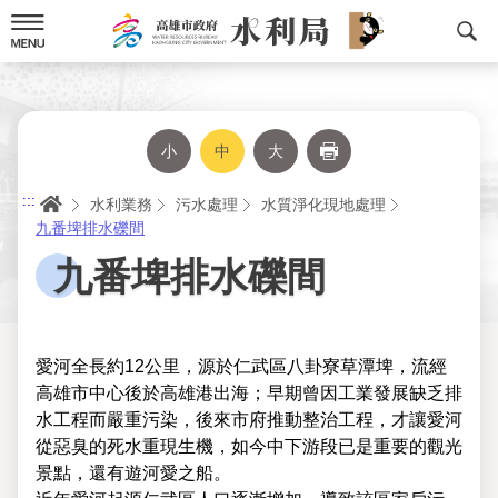
跳
到
主
要
內
容
小
中
大
列印
首頁
:::
水利業務
污水處理
水質淨化現地處理
九番埤排水礫間
九番埤排水礫間
愛河全長約12公里，源於仁武區八卦寮草潭埤，流經
高雄市中心後於高雄港出海；早期曾因工業發展缺乏排
水工程而嚴重污染，後來市府推動整治工程，才讓愛河
從惡臭的死水重現生機，如今中下游段已是重要的觀光
景點，還有遊河愛之船。