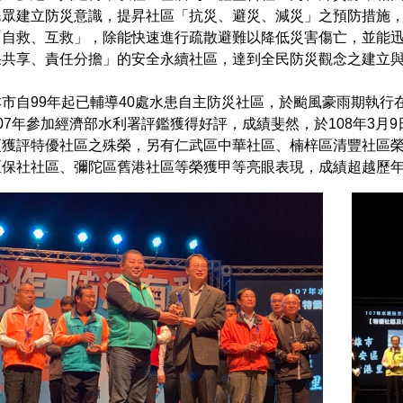
民眾建立防災意識，提昇社區「抗災、避災、減災」之預防措施
「自救、互救」，除能快速進行疏散避難以降低災害傷亡，並能
果共享、責任分擔」的安全永續社區，達到全民防災觀念之建立
本市自99年起已輔導40處水患自主防災社區，於颱風豪雨期執
107年參加經濟部水利署評鑑獲得好評，成績斐然，於108年3
更獲評特優社區之殊榮，另有仁武區中華社區、楠梓區清豐社區
區保社社區、彌陀區舊港社區等榮獲甲等亮眼表現，成績超越歷