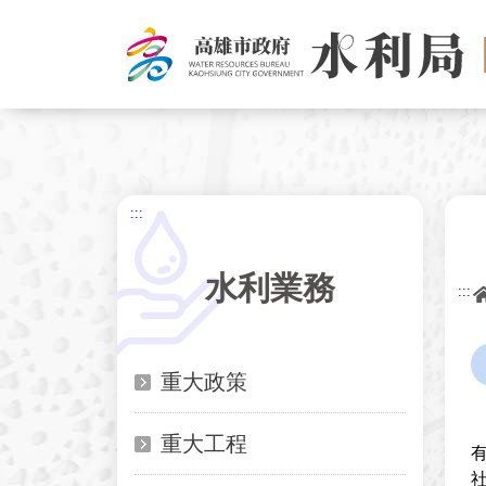
跳
到
主
要
內
容
:::
水利業務
:::
重大政策
重大工程