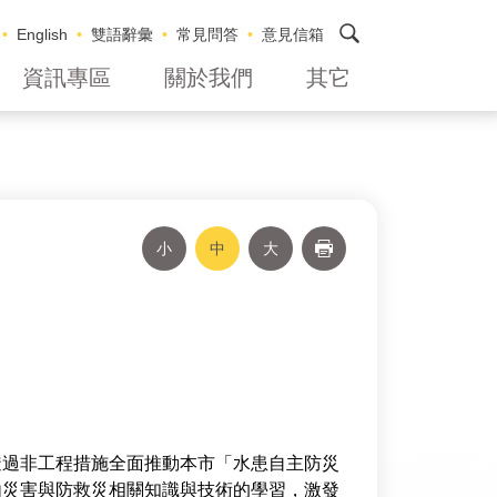
搜尋
English
雙語辭彙
常見問答
意見信箱
資訊專區
關於我們
其它
小
中
大
列印
透過非工程措施全面推動本市「水患自主防災
由災害與防救災相關知識與技術的學習，激發