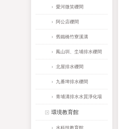
愛河微笑礫間
阿公店礫間
舊鐵橋竹寮溪溝
鳳山圳、坔埔排水礫間
北屋排水礫間
九番埤排水礫間
青埔溝排水水質淨化場
環境教育館
水科技教育館