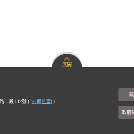
展開
隱
路二段132號 (
[交通位置]
)
政府