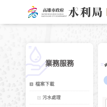
跳
到
主
要
內
容
:::
業務服務
:::
檔案下載
污水處理