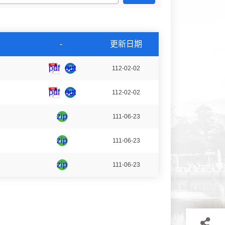
-
更新日期
20220623112953401441.pdf
20230202142827114407.odt
pdf
odt
112-02-02
20220623112918564413.pdf
20230202142913963915.odt
pdf
odt
112-02-02
20220623112847633618.zip
zip
111-06-23
2022062311280027778.zip
zip
111-06-23
20220623112714614228.zip
zip
111-06-23