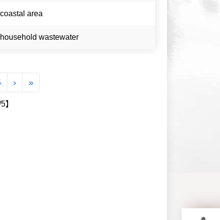
coastal area
household wastewater
下一頁
最後一頁
5
›
»
/5】