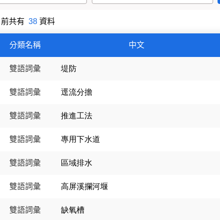
目前共有
38
資料
雙語詞彙
分類名稱
中文
雙語詞彙
堤防
雙語詞彙
逕流分擔
雙語詞彙
推進工法
雙語詞彙
專用下水道
雙語詞彙
區域排水
雙語詞彙
高屏溪攔河堰
雙語詞彙
缺氧槽