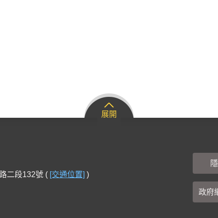
展開
隱
路二段132號 (
[交通位置]
)
政府