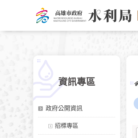
跳
到
主
要
內
容
:::
資訊專區
:::
政府公開資訊
招標專區