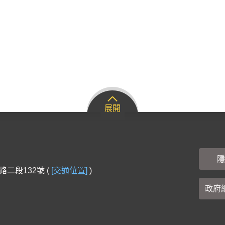
展開
隱
路二段132號 (
[交通位置]
)
政府