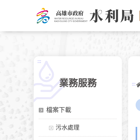
跳
到
主
要
內
容
:::
業務服務
:::
檔案下載
污水處理