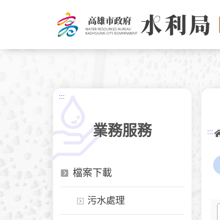
跳
到
主
要
內
容
:::
業務服務
:::
檔案下載
污水處理