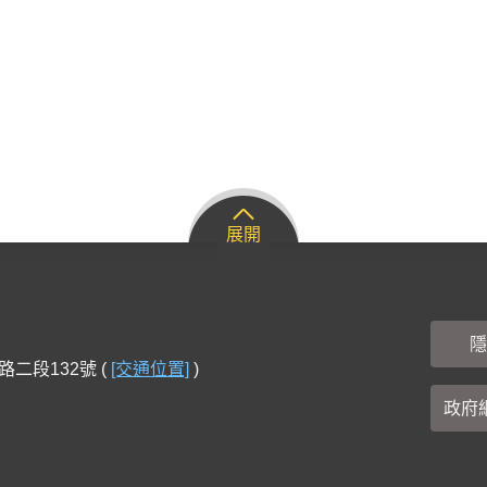
展開
隱
路二段132號 (
[交通位置]
)
政府