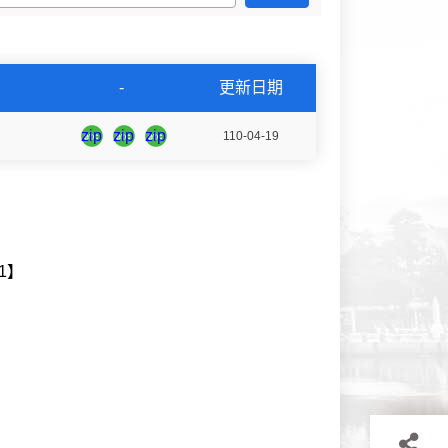
-
更新日期
20210419154240236391.zip
20210419154327172991.zip
20210419154352313763.zip
zip
zip
zip
110-04-19
1】