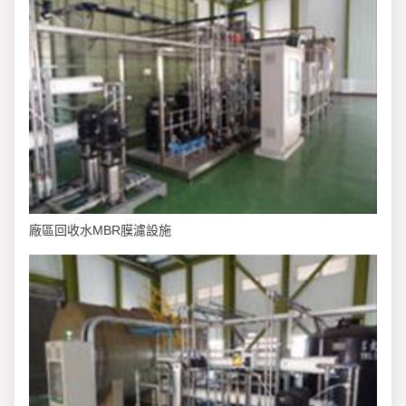
廠區回收水MBR膜濾設施