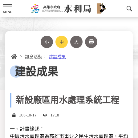
跳
到
主
要
內
容
小
中
大
列印
首頁
:::
訊息活動
建設成果
建設成果
新設廠區用水處理系統工程
日期
瀏覽次數
103-10-17
1718
一、計畫緣起：
中區污水處理廠為高雄市重要之民生污水處理廠，平均