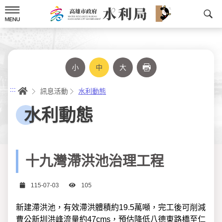
跳
到
主
要
內
容
小
中
大
列印
首頁
:::
訊息活動
水利動態
水利動態
十九灣滯洪池治理工程
日期
瀏覽次數
115-07-03
105
新建滯洪池，有效滯洪體積約19.5萬噸，完工後可削減
曹公新圳洪峰流量約47cms，預估降低八德東路橋至仁