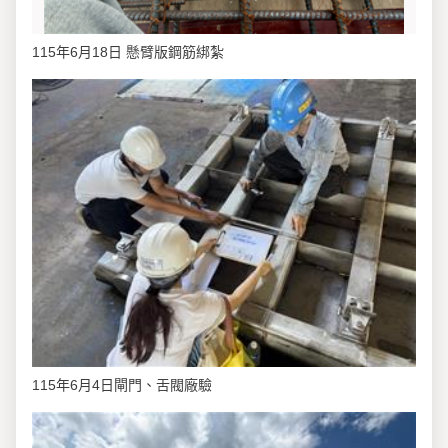
115年6月18日 懸臂版鋼筋綁紮
115年6月4日閘門、舌閥廠驗