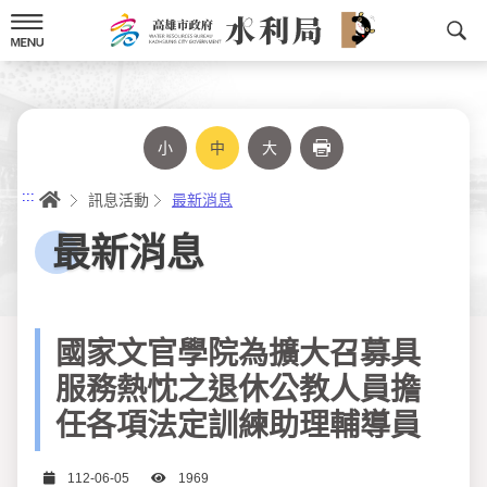
跳
到
主
要
內
容
小
中
大
列印
首頁
:::
訊息活動
最新消息
最新消息
國家文官學院為擴大召募具
服務熱忱之退休公教人員擔
任各項法定訓練助理輔導員
日期
瀏覽次數
112-06-05
1969