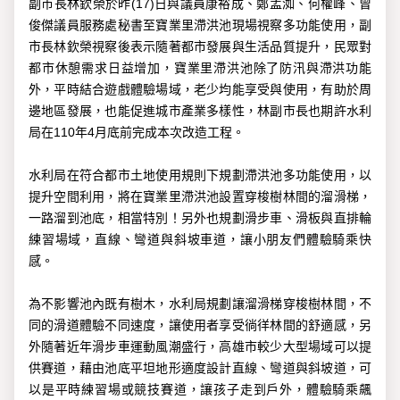
副市長林欽榮於昨(17)日與議員康裕成、鄭孟洳、何權峰、曾
俊傑議員服務處秘書至寶業里滯洪池現場視察多功能使用，副
市長林欽榮視察後表示隨著都市發展與生活品質提升，民眾對
都市休憩需求日益增加，寶業里滯洪池除了防汛與滯洪功能
外，平時結合遊戲體驗場域，老少均能享受與使用，有助於周
邊地區發展，也能促進城市產業多樣性，林副市長也期許水利
局在110年4月底前完成本次改造工程。
水利局在符合都市土地使用規則下規劃滯洪池多功能使用，以
提升空間利用，將在寶業里滯洪池設置穿梭樹林間的溜滑梯，
一路溜到池底，相當特別！另外也規劃滑步車、滑板與直排輪
練習場域，直線、彎道與斜坡車道，讓小朋友們體驗騎乘快
感。
為不影響池內既有樹木，水利局規劃讓溜滑梯穿梭樹林間，不
同的滑道體驗不同速度，讓使用者享受徜徉林間的舒適感，另
外隨著近年滑步車運動風潮盛行，高雄市較少大型場域可以提
供賽道，藉由池底平坦地形適度設計直線、彎道與斜坡道，可
以是平時練習場或競技賽道，讓孩子走到戶外，體驗騎乘飆