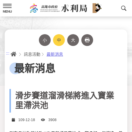
跳
到
主
要
內
容
小
中
大
列印
首頁
:::
訊息活動
最新消息
最新消息
滑步賽道溜滑梯將進入寶業
里滯洪池
日期
瀏覽次數
109-12-18
3908