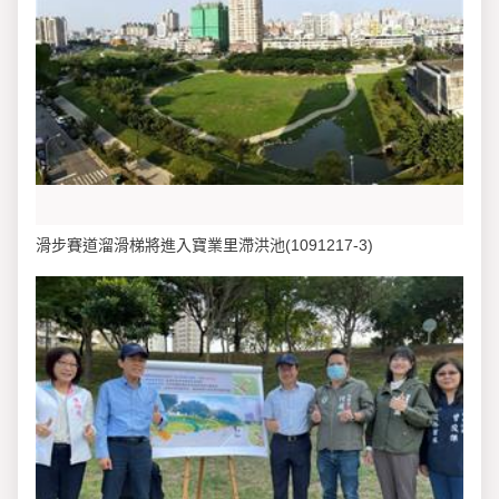
滑步賽道溜滑梯將進入寶業里滯洪池(1091217-3)