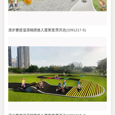
滑步賽道溜滑梯將進入寶業里滯洪池(1091217-5)