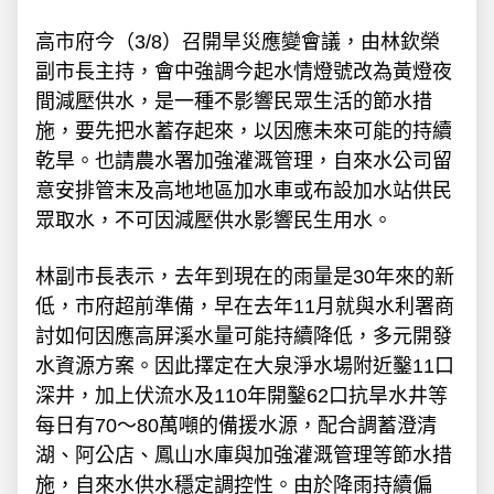
高市府今（3/8）召開旱災應變會議，由林欽榮
副市長主持，會中強調今起水情燈號改為黃燈夜
間減壓供水，是一種不影響民眾生活的節水措
施，要先把水蓄存起來，以因應未來可能的持續
乾旱。也請農水署加強灌溉管理，自來水公司留
意安排管末及高地地區加水車或布設加水站供民
眾取水，不可因減壓供水影響民生用水。
林副市長表示，去年到現在的雨量是30年來的新
低，市府超前準備，早在去年11月就與水利署商
討如何因應高屏溪水量可能持續降低，多元開發
水資源方案。因此擇定在大泉淨水場附近鑿11口
深井，加上伏流水及110年開鑿62口抗旱水井等
每日有70～80萬噸的備援水源，配合調蓄澄清
湖、阿公店、鳳山水庫與加強灌溉管理等節水措
施，自來水供水穩定調控性。由於降雨持續偏