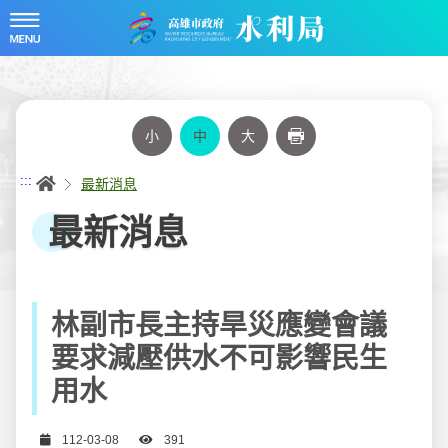
跳
到
主
要
內
容
小
中
大
列印
首頁
:::
最新消息
最新消息
林副市長主持旱災應變會議
要求減壓供水不可影響民生
用水
日期
瀏覽次數
112-03-08
391