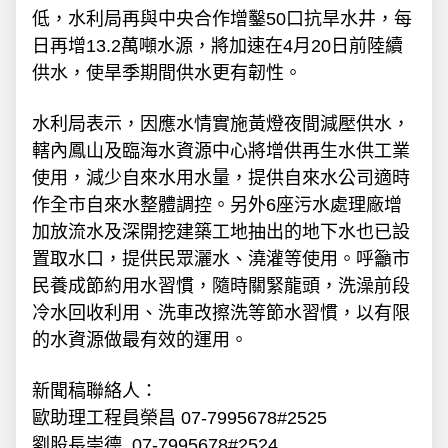
低，水利局再與中央合作增鑿50口抗旱水井，每
日再增13.2萬噸水源，將加速在4月20日前陸續
供水，使旱季期間供水更有韌性。
水利局表示，因應水情實施黃燈夜間減壓供水，
轄內鳳山及臨海水資源中心將增供再生水供工業
使用，減少自來水用水量，提供自來水公司適時
作全市自來水整體調控。另外6座污水處理廠增
加放流水及深開挖建築工地抽出的地下水也已設
置取水口，提供民眾灑水、澆灌等使用。呼籲市
民養成節約用水習慣，隨時關緊龍頭，洗澡前段
冷水回收利用、洗車改擦洗等節水習慣，以有限
的水資源做最有效的運用。
新聞稿聯絡人：
歐助理工程員榮昌 07-7995678#2525
劉股長崇德 07-7995678#2524