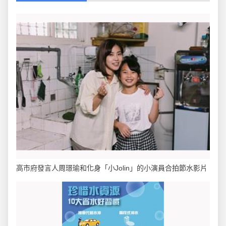
高市府發言人周璟瑜和化身「小Jolin」的小演員合拍節水影片