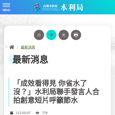
跳
到
主
要
內
容
小
中
大
列印
首頁
:::
最新消息
最新消息
「成效看得見 你省水了
沒？」水利局聯手發言人合
拍創意短片呼籲節水
日期
瀏覽次數
112-03-07
779