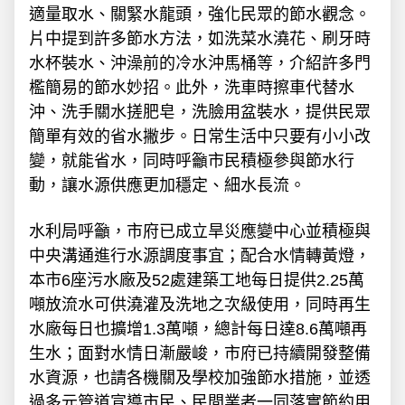
適量取水、關緊水龍頭，強化民眾的節水觀念。
片中提到許多節水方法，如洗菜水澆花、刷牙時
水杯裝水、沖澡前的冷水沖馬桶等，介紹許多門
檻簡易的節水妙招。此外，洗車時擦車代替水
沖、洗手關水搓肥皂，洗臉用盆裝水，提供民眾
簡單有效的省水撇步。日常生活中只要有小小改
變，就能省水，同時呼籲市民積極參與節水行
動，讓水源供應更加穩定、細水長流。
水利局呼籲，市府已成立旱災應變中心並積極與
中央溝通進行水源調度事宜；配合水情轉黃燈，
本市6座污水廠及52處建築工地每日提供2.25萬
噸放流水可供澆灌及洗地之次級使用，同時再生
水廠每日也擴增1.3萬噸，總計每日達8.6萬噸再
生水；面對水情日漸嚴峻，市府已持續開發整備
水資源，也請各機關及學校加強節水措施，並透
過多元管道宣導市民、民間業者一同落實節約用