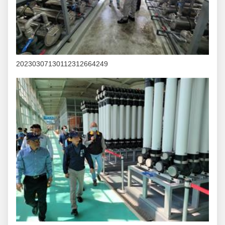
20230307130112312664249