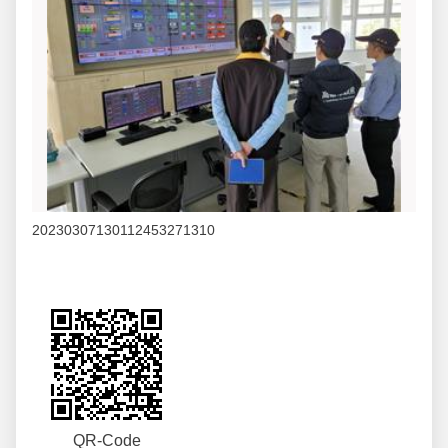
20230307130112453271310
QR-Code