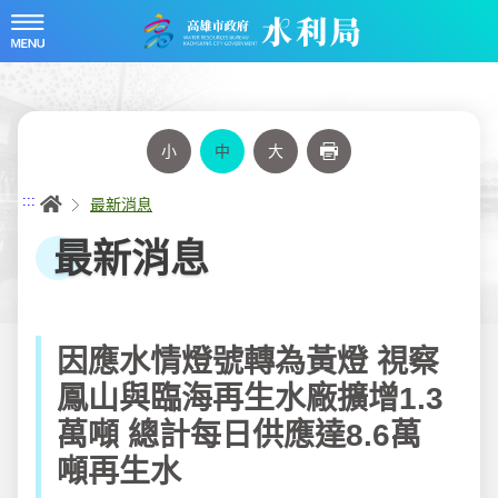
跳
到
主
要
內
容
小
中
大
列印
首頁
:::
最新消息
最新消息
因應水情燈號轉為黃燈 視察
鳳山與臨海再生水廠擴增1.3
萬噸 總計每日供應達8.6萬
噸再生水