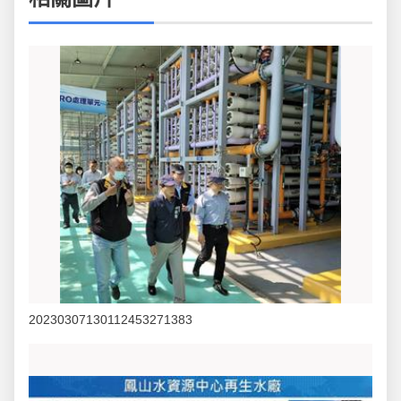
20230307130112453271383