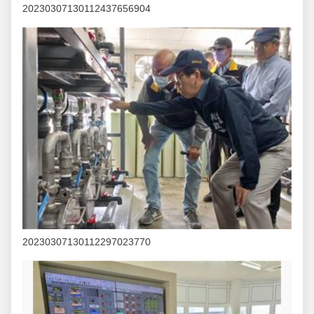
20230307130112437656904
20230307130112297023770