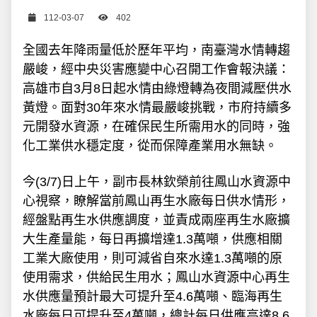
日期
瀏覽次數
112-03-07
402
全國去年降雨量低於歷年平均，南臺灣水情轉趨
嚴峻，經中央災害應變中心召開工作會報決議：
高雄市自3月8日起水情由綠燈轉為夜間減壓供水
黃燈。面對30年來水情最嚴峻挑戰，市府持續多
元開發水資源，在確保民生所需用水的同時，強
化工業供水穩定度，從而保障產業用水無缺。
今(3/7)日上午，副市長林欽榮前往鳳山水資源中
心視察，瞭解當前鳳山再生水廠每日供水情形，
經盤點再生水供應調度，並責成兩座再生水廠擴
大生產量能，每日再擴增達1.3萬噸，供應相關
工業大廠使用，則可減省自來水達1.3萬噸的原
使用需求，供給民生用水；鳳山水資源中心再生
水供應量預計最大可提升至4.6萬噸、臨海再生
水廠每日可提升至4萬噸，總計每日供應高達8.6