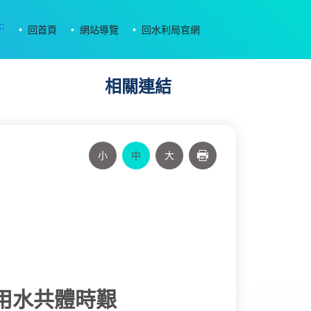
::
回首頁
網站導覽
回水利局官網
相關連結
小
中
大
列印
用水共體時艱