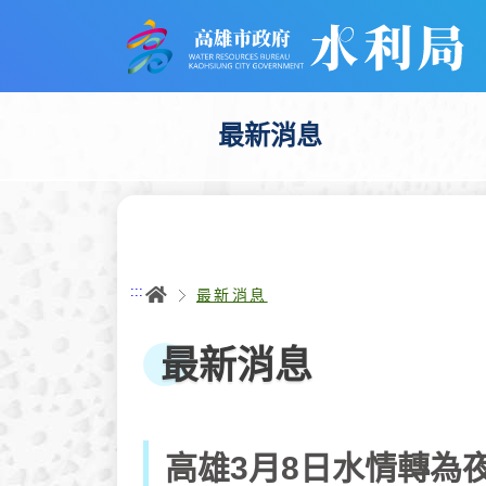
跳
到
主
要
內
容
最新消息
首頁
:::
最新消息
最新消息
高雄3月8日水情轉為