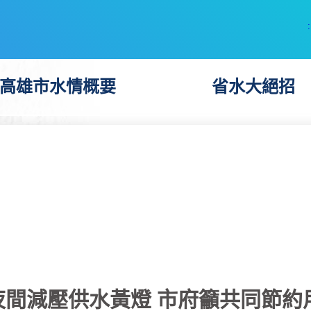
:
高雄市水情概要
省水大絕招
夜間減壓供水黃燈 市府籲共同節約