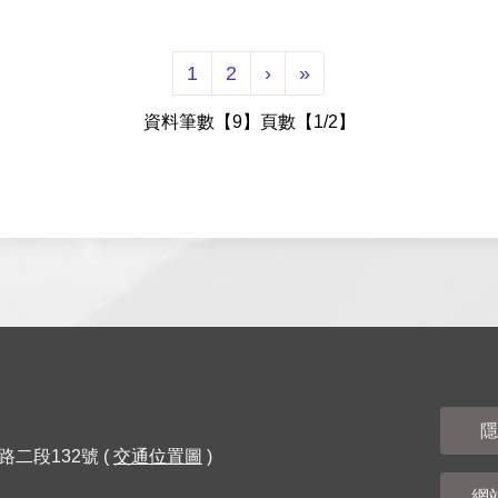
下一頁
最後一頁
1
2
›
»
資料筆數【9】頁數【1/2】
隱
路二段132號 (
交通位置圖
)
網