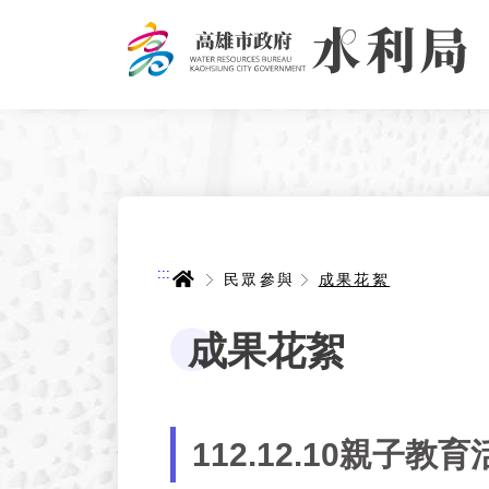
跳
到
主
要
內
容
:::
首頁
民眾參與
成果花絮
成果花絮
112.12.10親子教