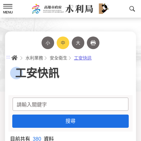
跳
到
主
要
內
容
小
中
大
列印
首頁
:::
水利業務
安全衛生
工安快訊
工安快訊
目前共有
380
資料