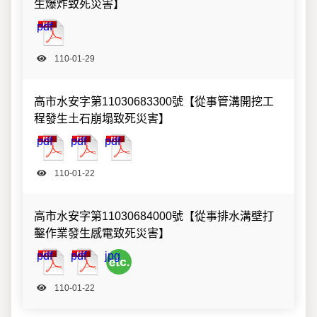
生爆炸致死災害】
2021012913555249025.pdf
pdf
110-01-29
高市水安字第11030683300號【從事管溝開挖工
程發生土石崩塌致死災害】
2021012210291092145.pdf
20210122102938091496.pdf
20210122102950373322.pdf
pdf
pdf
pdf
110-01-22
高市水安字第11030684000號【從事排水溝壁打
鑿作業發生感電致死災害】
202101221027493719.pdf
20210122102806380689.pdf
20210122102806383330.jpg
pdf
pdf
jpg
110-01-22