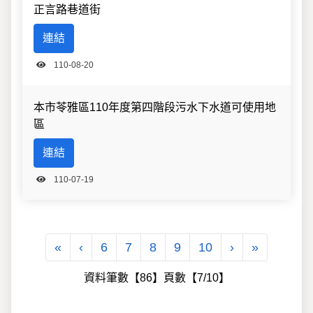
正言路巷道街
連結
110-08-20
本市苓雅區110年度第四階段污水下水道可使用地
區
連結
110-07-19
第一頁
上一頁
下一頁
最後一頁
«
‹
6
7
8
9
10
›
»
資料筆數【86】頁數【7/10】