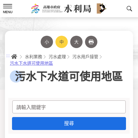
跳
到
主
要
內
容
小
中
大
列印
首頁
:::
水利業務
污水處理
污水用戶接管
污水下水道可使用地區
污水下水道可使用地區