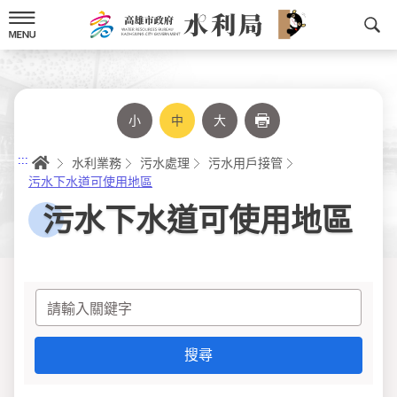
跳
到
主
要
內
容
小
中
大
列印
首頁
:::
水利業務
污水處理
污水用戶接管
污水下水道可使用地區
污水下水道可使用地區