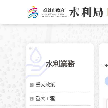
跳
到
主
要
內
容
:::
水利業務
:::
重大政策
重大工程