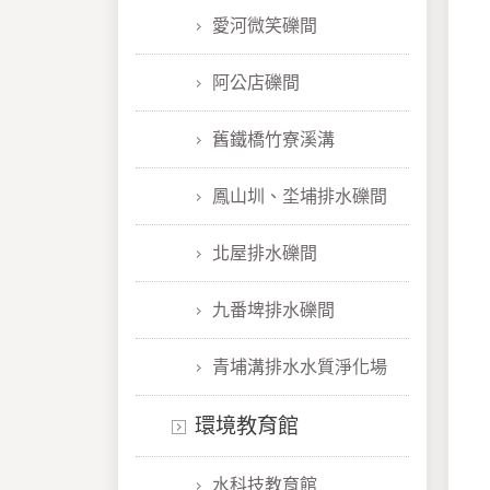
愛河微笑礫間
阿公店礫間
舊鐵橋竹寮溪溝
鳳山圳、坔埔排水礫間
北屋排水礫間
九番埤排水礫間
青埔溝排水水質淨化場
環境教育館
水科技教育館