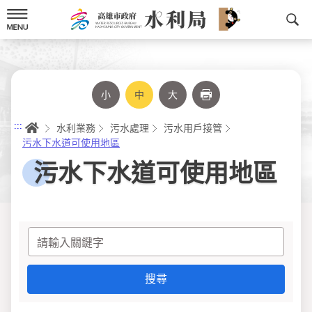
跳
到
主
要
內
容
小
中
大
列印
首頁
:::
水利業務
污水處理
污水用戶接管
污水下水道可使用地區
污水下水道可使用地區