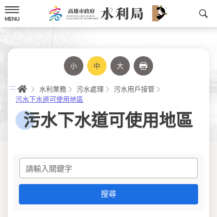
跳
到
主
要
內
容
小
中
大
列印
首頁
:::
水利業務
污水處理
污水用戶接管
污水下水道可使用地區
污水下水道可使用地區